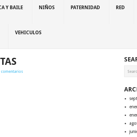
A Y BAILE
NIÑOS
PATERNIDAD
RED
VEHICULOS
TAS
SEA
 comentarios
ARC
sep
ene
ene
ago
jun