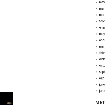
may
mar
mar
feb
ene
may
abr
mar
feb
dic
oct
sep
ago
juli
jun
MET