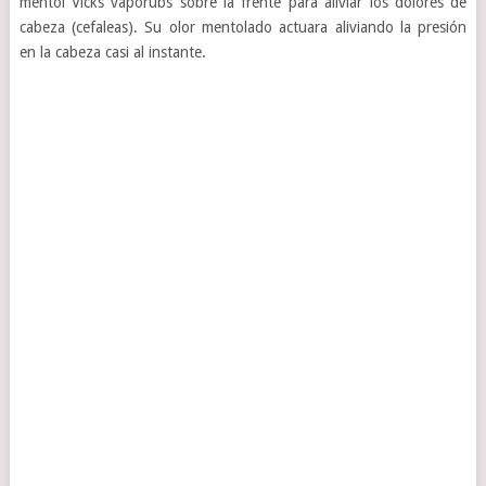
mentol Vicks vaporubs sobre la frente para aliviar los dolores de
cabeza (cefaleas). Su olor mentolado actuara aliviando la presión
en la cabeza casi al instante.