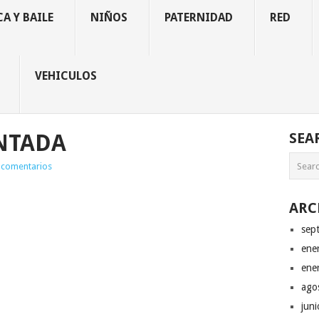
A Y BAILE
NIÑOS
PATERNIDAD
RED
VEHICULOS
NTADA
SEA
 comentarios
ARC
sep
ene
ene
ago
jun