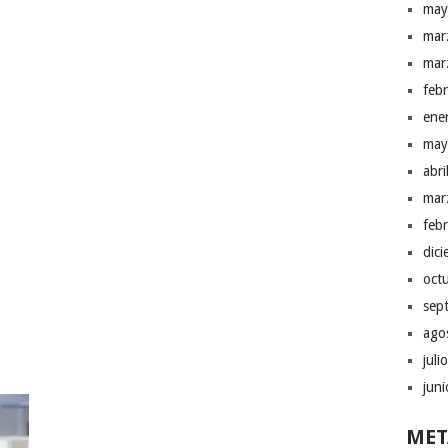
may
mar
mar
feb
ene
may
abr
mar
feb
dic
oct
sep
ago
juli
jun
MET