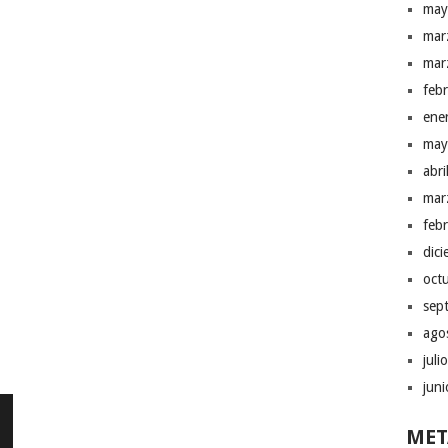
may
mar
mar
feb
ene
may
abr
mar
feb
dic
oct
sep
ago
juli
jun
MET