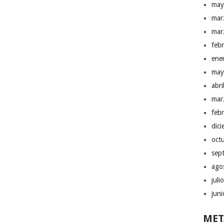
may
mar
mar
feb
ene
may
abr
mar
feb
dic
oct
sep
ago
juli
jun
MET