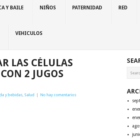
A Y BAILE
NIÑOS
PATERNIDAD
RED
VEHICULOS
R LAS CÉLULAS
SEA
CON 2 JUGOS
ARC
da y bebidas
,
Salud
|
No hay comentarios
sep
ene
ene
ago
jun