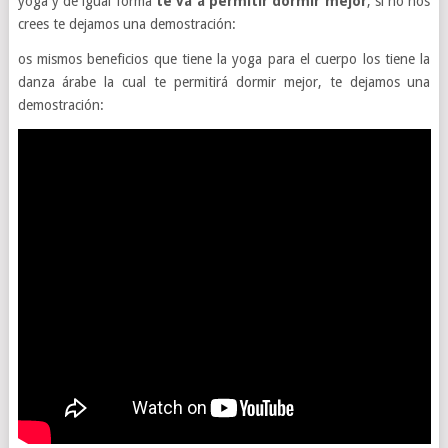
yoga y de igual forma
te va a permitir dormir mejor
, si no nos
crees te dejamos una demostración:
os mismos beneficios que tiene la yoga para el cuerpo los tiene la
danza árabe la cual te permitirá dormir mejor, te dejamos una
demostración: