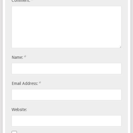
*
Comment:
*
Name:
*
Email Address:
Website: