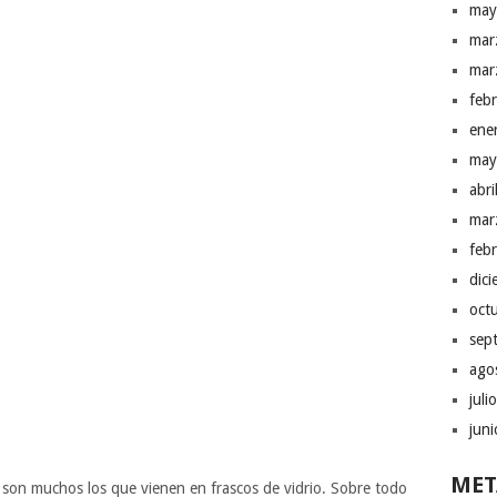
may
mar
mar
feb
ene
may
abr
mar
feb
dic
oct
sep
ago
juli
jun
MET
on muchos los que vienen en frascos de vidrio. Sobre todo