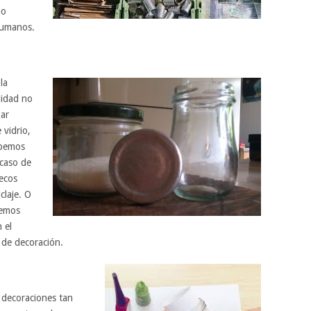
io
 humanos.
la
lidad no
gar
 vidrio,
ebemos
 caso de
secos
claje. O
remos
 el
 de decoración.
 decoraciones tan